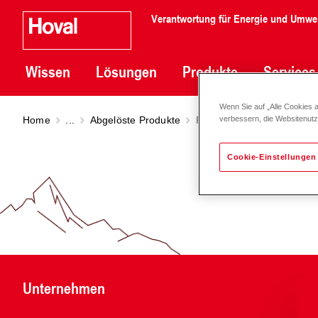
Verantwortung für Energie und Umwe
Wissen
Lösungen
Produkte
Services
Wenn Sie auf „Alle Cookies 
Home
...
Abgelöste Produkte
Premium-Smart-Doppelpu
verbessern, die Websitenut
Cookie-Einstellungen
Unternehmen