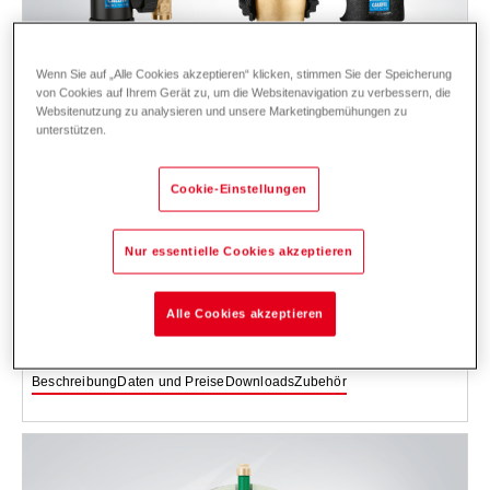
Wenn Sie auf „Alle Cookies akzeptieren“ klicken, stimmen Sie der Speicherung
von Cookies auf Ihrem Gerät zu, um die Websitenavigation zu verbessern, die
Websitenutzung zu analysieren und unsere Marketingbemühungen zu
unterstützen.
Cookie-Einstellungen
Schlammabscheider mit Magnet DM 25-50
Nur essentielle Cookies akzeptieren
Gehäuse und Anschlüsse aus Messing, zur schnellen und
kontinuierlichen Entfernung ferromagnetischer und nicht magnetischer
Schmutz- und Schlammpartikel.
Alle Cookies akzeptieren
Einsatzbereich: Anlagen mit Wasser (max. Glycolanteil bis 50 %) - für
Neubau und Sanierung.
Beschreibung
Daten und Preise
Downloads
Zubehör