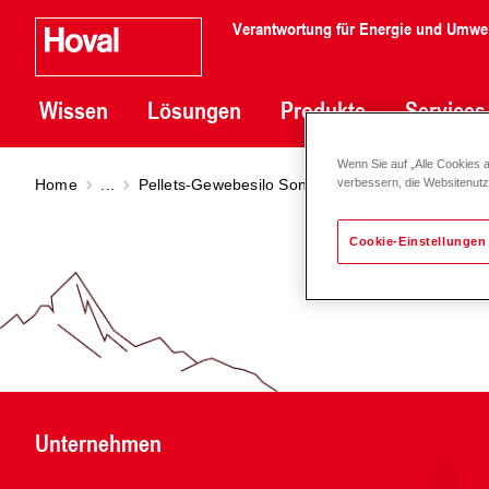
Verantwortung für Energie und Umwe
Wissen
Lösungen
Produkte
Services
Wenn Sie auf „Alle Cookies 
Home
...
Pellets-Gewebesilo Sonderlösungen
Pellets-
verbessern, die Websitenut
Cookie-Einstellungen
Unternehmen