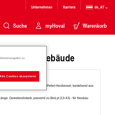
Unternehmen
Karriere
de_AT
Suche
myHoval
Warenkorb
systeme im Gebäude
Websitenavigation zu
82
Alle Cookies akzeptieren
ellet aus einem Pelletlager zum Pellet-Heizkessel, bestehend aus
 Länge, Gewebesilotank, passend zu BioLyt (13-43) - für Neubau