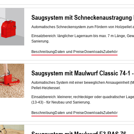
Saugsystem mit Schneckenaustragung R
Automatisches Schneckensystem zum Fördern von Holzpellet au
Einsatzbereich: länglicher Lagerraum bis max. 7 m Länge, Gew
Sanierung.
Beschreibung
Daten und Preise
Downloads
Zubehör
Saugsystem mit Maulwurf Classic 74-1 -
Automatisches System mit einer beweglichen Ansaugeinheit (M
Pellet-Heizkessel.
Einsatzbereich: kleinerer, rechteckiger oder quadratischer Lag
(13-43) - für Neubau und Sanierung.
Beschreibung
Daten und Preise
Downloads
Zubehör
Saugsystem mit Maulwurf E3 RAS 76