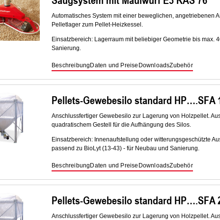
Automatisches System mit einer beweglichen, angetriebenen A
Pelletlager zum Pellet-Heizkessel.
Einsatzbereich: Lagerraum mit beliebiger Geometrie bis max. 4
Sanierung.
Beschreibung
Daten und Preise
Downloads
Zubehör
Pellets-Gewebesilo standard HP….SFA 1
Anschlussfertiger Gewebesilo zur Lagerung von Holzpellet. Au
quadratischem Gestell für die Aufhängung des Silos.
Einsatzbereich: Innenaufstellung oder witterungsgeschützte Auss
passend zu BioLyt (13-43) - für Neubau und Sanierung.
Beschreibung
Daten und Preise
Downloads
Zubehör
Pellets-Gewebesilo standard HP….SFA 2
Anschlussfertiger Gewebesilo zur Lagerung von Holzpellet. Au