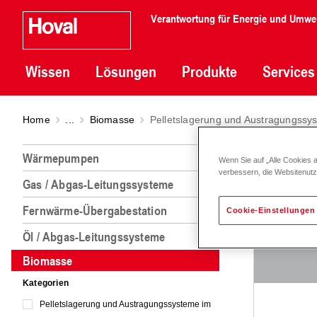
Verantwortung für Energie und Umwe
Wissen
Lösungen
Produkte
Services
Home
...
Biomasse
Pelletslagerung und Austragungss
Pelle
Wärmepumpen
Wenn Sie auf „Alle Cookies 
verbessern, die Websitenut
Gas / Abgas-Leitungssysteme
Fernwärme-Übergabestation
Cookie-Einstellungen
Öl / Abgas-Leitungssysteme
Biomasse
Kategorien
Pelletslagerung und Austragungssysteme im