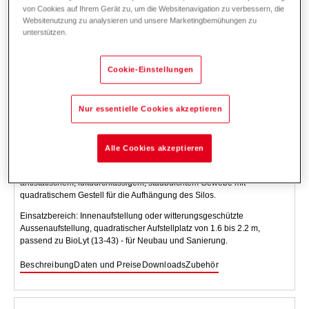
von Cookies auf Ihrem Gerät zu, um die Websitenavigation zu verbessern, die
Websitenutzung zu analysieren und unsere Marketingbemühungen zu
unterstützen.
Cookie-Einstellungen
Nur essentielle Cookies akzeptieren
Pellets-Gewebesilo standard HP….SFA
15x15/1800 - 21x21/2700
Alle Cookies akzeptieren
Anschlussfertiger Gewebesilo zur Lagerung von Holzpellet. Aus
antistatischem, luftdurchlässigem, staubdichtem Gewebe mit
quadratischem Gestell für die Aufhängung des Silos.
Einsatzbereich: Innenaufstellung oder witterungsgeschützte
Aussenaufstellung, quadratischer Aufstellplatz von 1.6 bis 2.2 m,
passend zu BioLyt (13-43) - für Neubau und Sanierung.
Beschreibung
Daten und Preise
Downloads
Zubehör