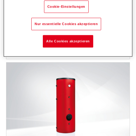
CombiVal CR (200-1000)
Cookie-Einstellungen
Trinkwasserspeicher zum Erwärmen von Trinkwasser. Speicher aus
Edelstahl, mit Wärmedämmung. Ein eingebauter Wärmetauscher
(Flachprofilregister) aus Edelstahl.
Nur essentielle Cookies akzeptieren
Einsatzbereich: Aufheizen mit einer Wärmequelle, ideal Gas-, Öl oder
Biomassekessel - für Neubau und Sanierung.
Alle Cookies akzeptieren
Beschreibung
Daten und Preise
Downloads
Zubehör