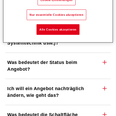
Warum kann ich ein Angebot nicht
bestellen?
Nur essentielle Cookies akzeptieren
Wo finde ich die weiteren Dokumente
Alle Cookies akzeptieren
zum Angebot (ErP-Label,
Systemtechnik usw.)?
Was bedeutet der Status beim
Angebot?
Ich will ein Angebot nachträglich
ändern, wie geht das?
Was bedeutet die Schaltfläche