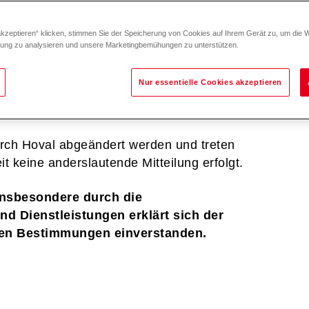
net) in Kooperation mit den jeweiligen
artnern betrieben.
akzeptieren“ klicken, stimmen Sie der Speicherung von Cookies auf Ihrem Gerät zu, um die 
zung zu analysieren und unsere Marketingbemühungen zu unterstützen.
nen via E-Mail an
info@hoval.com
gestellt
und Dienstleistungen der Hoval Gruppe
Nur essentielle Cookies akzeptieren
ssen der Hoval Ländergesellschaften
eiten abrufbar sind.
rch Hoval abgeändert werden und treten
t keine anderslautende Mitteilung erfolgt.
insbesondere durch die
d Dienstleistungen erklärt sich der
den Bestimmungen einverstanden.