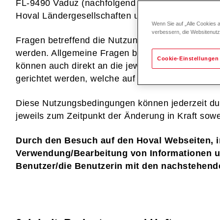
FL-9490 Vaduz (nachfolgend als "
Hoval
" bezeich
Hoval Ländergesellschaften und Hoval Vertriebsp
Wenn Sie auf „Alle Cookies 
verbessern, die Websitenut
Fragen betreffend die Nutzungsbedingungen kön
werden. Allgemeine Fragen betreffend Produkte 
Cookie-Einstellungen
können auch direkt an die jeweilige Kontaktadre
gerichtet werden, welche auf den jeweiligen Webs
Diese Nutzungsbedingungen können jederzeit du
jeweils zum Zeitpunkt der Änderung in Kraft sowei
Durch den Besuch auf den Hoval Webseiten, 
Verwendung/Bearbeitung von Informationen un
Benutzer/die Benutzerin mit den nachstehen