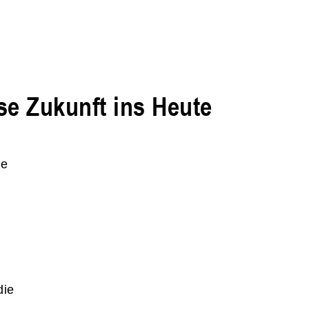
se Zukunft ins Heute
ne
die