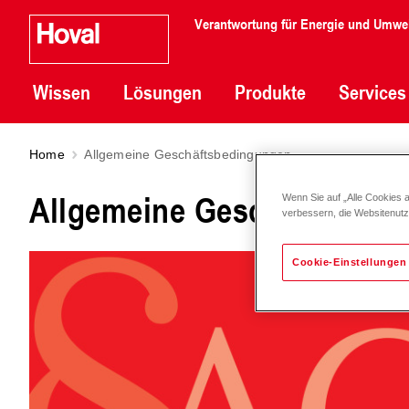
Verantwortung für Energie und Umwe
Wissen
Lösungen
Produkte
Services
Home
Allgemeine Geschäftsbedingungen
Allgemeine Geschäftsbedi
Wenn Sie auf „Alle Cookies 
verbessern, die Websitenut
Cookie-Einstellungen