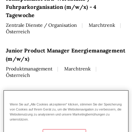
Fuhrparkorganisation (m/w/x) - 4
Tagewoche
Zentrale Dienste / Organisation
Marchtrenk
Österreich
Junior Product Manager Energiemanagement
(m/w/x)
Produktmanagement
Marchtrenk
Österreich
Kundendiensttechniker (m/w/x)
Wärmepumpen - Vorarlberg
Wenn Sie auf „Alle Cookies akzeptieren“ klicken, stimmen Sie der Speicherung
von Cookies auf Ihrem Gerät zu, um die Websitenavigation zu verbessern, die
Kundenservice / Technischer Support
Websitenutzung zu analysieren und unsere Marketingbemühungen zu
Hohenems
Österreich
unterstützen.