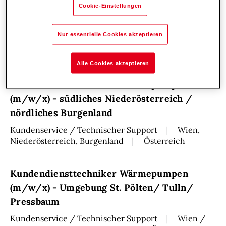
Cookie-Einstellungen
Kundendiensttechniker (m/w/x) Raum
Salzburg Tennengau
Nur essentielle Cookies akzeptieren
Kundenservice / Technischer Support
Raum
Salzburg - Mondsee
Österreich
Alle Cookies akzeptieren
Kundendiensttechniker Wärmepumpen
(m/w/x) - südliches Niederösterreich /
nördliches Burgenland
Kundenservice / Technischer Support
Wien,
Niederösterreich, Burgenland
Österreich
Kundendiensttechniker Wärmepumpen
(m/w/x) - Umgebung St. Pölten/ Tulln/
Pressbaum
Kundenservice / Technischer Support
Wien /