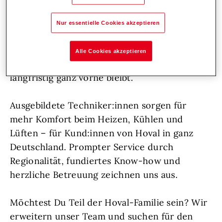
Unterstützung aufgeschlossene
Persönlichkeiten, die sich voller Herzblut um
Nur essentielle Cookies akzeptieren
ihre Aufgaben kümmern, frische Impulse
setzen und durch ihren vorausschauenden
Alle Cookies akzeptieren
Einsatz dafür sorgen, dass Hoval auch
langfristig ganz vorne bleibt.
Ausgebildete Techniker:innen sorgen für
mehr Komfort beim Heizen, Kühlen und
Lüften – für Kund:innen von Hoval in ganz
Deutschland. Prompter Service durch
Regionalität, fundiertes Know-how und
herzliche Betreuung zeichnen uns aus.
Möchtest Du Teil der Hoval-Familie sein? Wir
erweitern unser Team und suchen für den