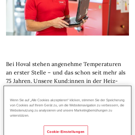
Bei Hoval stehen angenehme Temperaturen
an erster Stelle – und das schon seit mehr als
75 Jahren. Unsere Kund:innen in der Heiz-
und Klimatechnik vertrauen auf erstklassige
Lösungen und exzellenten Service,
Wenn Sie auf „Alle Cookies akzeptieren“ klicken, stimmen Sie der Speicherung
deutschland- und weltweit. Denn wir bei
von Cookies auf Ihrem Gerät zu, um die Websitenavigation zu verbessern, die
Websitenutzung zu analysieren und unsere Marketingbemühungen zu
Hoval lieben, was wir tun!
unterstützen.
Wir wachsen weiter und suchen zur
Cookie-Einstellungen