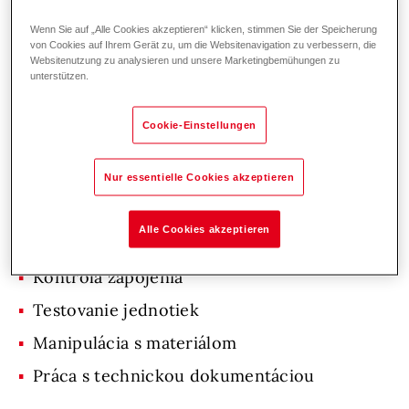
bonus za odpracované roky, +iné
Wenn Sie auf „Alle Cookies akzeptieren“ klicken, stimmen Sie der Speicherung
príplatky nad rámec ZP dohodnuté v
von Cookies auf Ihrem Gerät zu, um die Websitenavigation zu verbessern, die
kolektívnej zmluve
Websitenutzung zu analysieren und unsere Marketingbemühungen zu
unterstützen.
Informácie o pracovnom mieste
Cookie-Einstellungen
Náplň práce, právomoci a
Nur essentielle Cookies akzeptieren
zodpovednosti
Alle Cookies akzeptieren
Montáž a zapojenie rozvádzača
Kontrola zapojenia
Testovanie jednotiek
Manipulácia s materiálom
Práca s technickou dokumentáciou