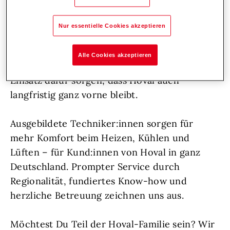
Wir wachsen weiter und suchen zur
Unterstützung aufgeschlossene
Nur essentielle Cookies akzeptieren
Persönlichkeiten, die sich voller Herzblut um
ihre Aufgaben kümmern, frische Impulse
Alle Cookies akzeptieren
setzen und durch ihren vorausschauenden
Einsatz dafür sorgen, dass Hoval auch
langfristig ganz vorne bleibt.
Ausgebildete Techniker:innen sorgen für
mehr Komfort beim Heizen, Kühlen und
Lüften – für Kund:innen von Hoval in ganz
Deutschland. Prompter Service durch
Regionalität, fundiertes Know-how und
herzliche Betreuung zeichnen uns aus.
Möchtest Du Teil der Hoval-Familie sein? Wir