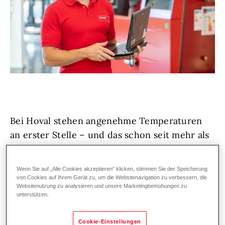
Bei Hoval stehen angenehme Temperaturen
an erster Stelle – und das schon seit mehr als
75 Jahren. Unsere Kund:innen in der Heiz-
und Klimatechnik vertrauen auf erstklassige
Wenn Sie auf „Alle Cookies akzeptieren“ klicken, stimmen Sie der Speicherung
Lösungen und exzellenten Service,
von Cookies auf Ihrem Gerät zu, um die Websitenavigation zu verbessern, die
Websitenutzung zu analysieren und unsere Marketingbemühungen zu
deutschland- und weltweit. Denn wir bei
unterstützen.
Hoval lieben, was wir tun!
Cookie-Einstellungen