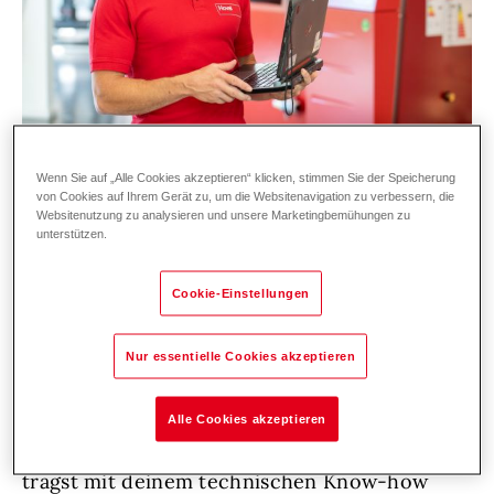
Wenn Sie auf „Alle Cookies akzeptieren“ klicken, stimmen Sie der Speicherung
von Cookies auf Ihrem Gerät zu, um die Websitenavigation zu verbessern, die
Websitenutzung zu analysieren und unsere Marketingbemühungen zu
Werde Teil unserer Entwicklungswelt
unterstützen.
Du begeisterst dich für innovative Regelungs-
und Softwarelösungen und möchtest die
Cookie-Einstellungen
Zukunft moderner Wärmepumpensysteme
aktiv mitgestalten? Dann bist du bei uns genau
Nur essentielle Cookies akzeptieren
richtig! In dieser Rolle entwickelst du
intelligente Regelkonzepte, arbeitest eng mit
Alle Cookies akzeptieren
interdisziplinären Teams zusammen und
trägst mit deinem technischen Know-how