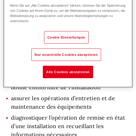
Wenn Sie auf „Alle Cookies akzeptieren“ klicken, stimmen Sie der Speicherung
von Cookies auf Ihrem Gerät zu, um die Websitenavigation zu verbessern, die
Websitenutzung zu analysieren und unsere Marketingbemühungen zu
unterstützen.
Missions
Rattaché(e) au Service Après-Vente, vos
Cookie-Einstellungen
principales missions seront :
Nur essentielle Cookies akzeptieren
mettre en service des installations de
chauffage et génie climatique en réalisant la
Alle Cookies akzeptieren
mise en service, les préréglages et assurer la
bonne conformité de l’installation
assurer les opérations d’entretien et de
maintenance des équipements
diagnostiquer l’opération de remise en état
d’une installation en recueillant les
informations nécessaires