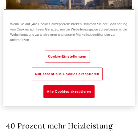
Wenn Sie auf „Alle Cookies akzeptieren“ klicken, stimmen Sie der Speicherung
von Cookies auf Ihrem Gerät zu, um die Websitenavigation zu verbessern, die
Websitenutzung zu analysieren und unsere Marketingbemühungen zu
Das sich in 170 Metern drehende Restaurant
unterstützen.
und das Turmcafé auf 160 Metern Höhe
wurden 2018 vollständig modernisiert, ebenso
Cookie-Einstellungen
weitere Flächen im Erdgeschoss. Die
Eröffnung des Bierlokals Donaubräu markierte
Nur essentielle Cookies akzeptieren
im Februar 2019 den Abschluss der Umbau-
und Renovierungsarbeiten.
Alle Cookies akzeptieren
40 Prozent mehr Heizleistung