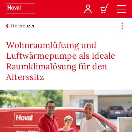
Referenzen
Wohnraumlüftung und
Luftwärmepumpe als ideale
Raumklimalösung für den
Alterssitz