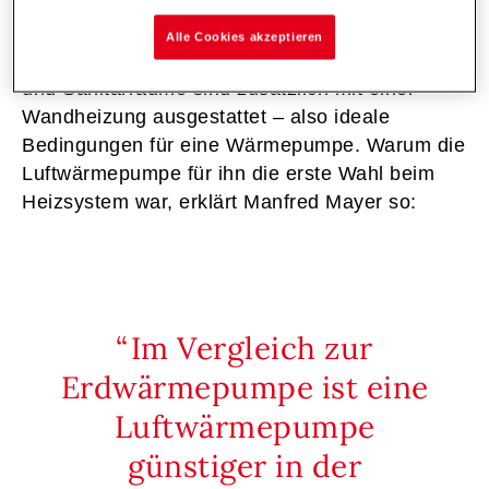
Der neu errichtete Bungalow der Mayers wird
Alle Cookies akzeptieren
über Fußbodenheizung temperiert. Die Wohn-
und Sanitärräume sind zusätzlich mit einer
Wandheizung ausgestattet – also ideale
Bedingungen für eine Wärmepumpe. Warum die
Luftwärmepumpe für ihn die erste Wahl beim
Heizsystem war, erklärt Manfred Mayer so:
Im Vergleich zur
Erdwärmepumpe ist eine
Luftwärmepumpe
günstiger in der