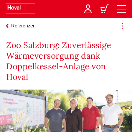
Referenzen
Zoo Salzburg: Zuverlässige
Wärmeversorgung dank
Doppelkessel-Anlage von
Hoval