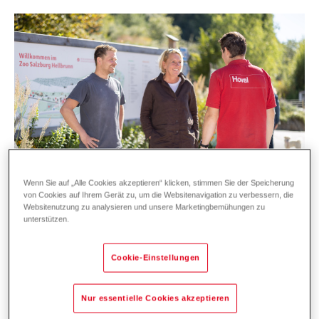
Wenn Sie auf „Alle Cookies akzeptieren“ klicken, stimmen Sie der Speicherung
von Cookies auf Ihrem Gerät zu, um die Websitenavigation zu verbessern, die
Websitenutzung zu analysieren und unsere Marketingbemühungen zu
unterstützen.
Persönliche Abstimmung für eine optimale Lösung
Im Zoo Salzburg leben 1.600 Tiere und 150
Cookie-Einstellungen
Tierarten, wobei eine artgerechte Haltung an
erster Stelle steht. Dazu zählt auch die
Nur essentielle Cookies akzeptieren