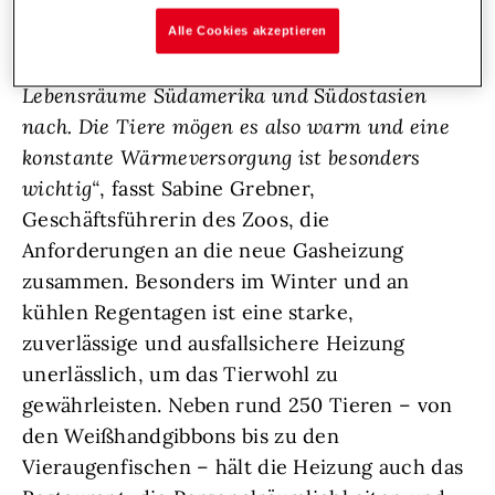
richtige Temperatur. Im Haupthaus sorgt
dafür seit Juli 2023 ein neuer Gasdoppelkessel
Alle Cookies akzeptieren
von Hoval.
„In diesem Bereich bilden wir die
Lebensräume Südamerika und Südostasien
nach. Die Tiere mögen es also warm und eine
konstante Wärmeversorgung ist besonders
wichtig“
, fasst Sabine Grebner,
Geschäftsführerin des Zoos, die
Anforderungen an die neue Gasheizung
zusammen. Besonders im Winter und an
kühlen Regentagen ist eine starke,
zuverlässige und ausfallsichere Heizung
unerlässlich, um das Tierwohl zu
gewährleisten. Neben rund 250 Tieren – von
den Weißhandgibbons bis zu den
Vieraugenfischen – hält die Heizung auch das