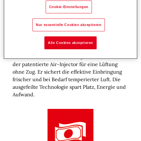
Cookie-Einstellungen
Nur essentielle Cookies akzeptieren
Effiziente Technik
Alle Cookies akzeptieren
Kernstück der Hallenklima-Systeme von Hoval ist
der patentierte Air-Injector für eine Lüftung
ohne Zug. Er sichert die effektive Einbringung
frischer und bei Bedarf temperierter Luft. Die
ausgefeilte Technologie spart Platz, Energie und
Aufwand.