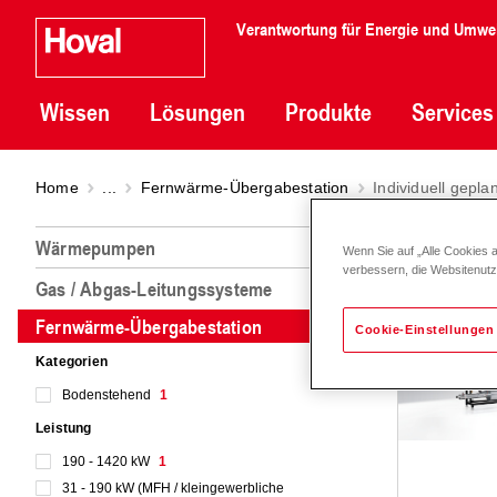
Verantwortung für Energie und Umwe
Wissen
Lösungen
Produkte
Services
Home
...
Fernwärme-Übergabestation
Individuell gepla
Indiv
Wärmepumpen
Wenn Sie auf „Alle Cookies 
verbessern, die Websitenut
Gas / Abgas-Leitungssysteme
Fernwärme-Übergabestation
Cookie-Einstellungen
Kategorien
Bodenstehend
1
Leistung
190 - 1420 kW
1
31 - 190 kW (MFH / kleingewerbliche