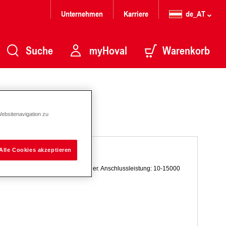
Unternehmen
Karriere
de_AT
Suche
myHoval
Warenkorb
O
Websitenavigation zu
Alle Cookies akzeptieren
inem Wärmenetz an den Verbraucher. Anschlussleistung: 10-15000