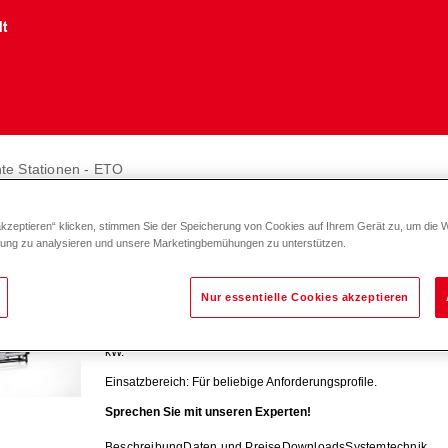
lt
nte Stationen - ETO
iduell geplante Stationen - ET
akzeptieren“ klicken, stimmen Sie der Speicherung von Cookies auf Ihrem Gerät zu, um die 
zung zu analysieren und unsere Marketingbemühungen zu unterstützen.
TransTherm
pro
Nur essentielle Cookies akzeptieren
Auf Mass gefertigte Station zur Übertragung von Wärme aus e
kW.
Einsatzbereich: Für beliebige Anforderungsprofile.
Sprechen Sie mit unseren Experten!
Beschreibung
Daten und Preise
Downloads
Systemtechnik