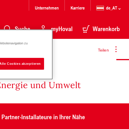
Unternehmen
Karriere
de_AT
Suche
myHoval
Warenkorb
Websitenavigation zu
40 G2″
Teilen
Alle Cookies akzeptieren
Energie und Umwelt
Partner-Installateure in Ihrer Nähe