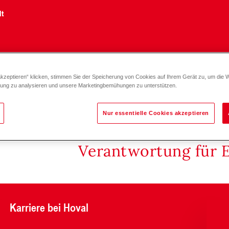
lt
akzeptieren“ klicken, stimmen Sie der Speicherung von Cookies auf Ihrem Gerät zu, um die 
Ultraschall-Wärmezähler SHARKY 775 ohne MBus DN15 G¾″- DN
zung zu analysieren und unsere Marketingbemühungen zu unterstützen.
Nur essentielle Cookies akzeptieren
Verantwortung für 
Karriere bei Hoval