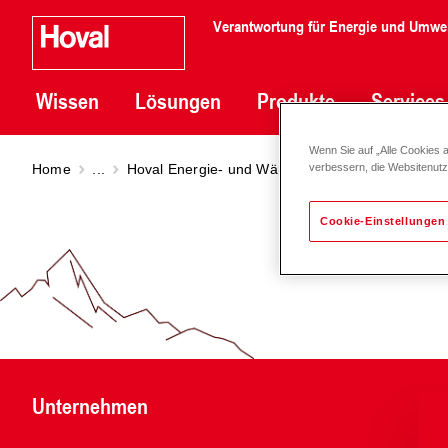
Verantwortung für Energie und Umwe
Wissen
Lösungen
Produkte
Services
Wenn Sie auf „Alle Cookies 
Home
...
Hoval Energie- und Wärmemengenbilanzierung
verbessern, die Websitenut
Cookie-Einstellungen
Unternehmen