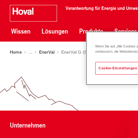
Verantwortung für Energie und Umwe
Wissen
Lösungen
Produkte
Services
Wenn Sie auf „Alle Cookies 
Home
...
EnerVal
EnerVal G (800-6000)
verbessern, die Websitenut
Cookie-Einstellungen
Unternehmen