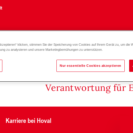
lt
akzeptieren“ klicken, stimmen Sie der Speicherung von Cookies auf Ihrem Gerät zu, um die 
0)
zung zu analysieren und unsere Marketingbemühungen zu unterstützen.
Nur essentielle Cookies akzeptieren
Verantwortung für 
Karriere bei Hoval