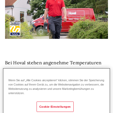
Bei Hoval stehen angenehme Temperaturen
an erster Stelle – und das schon seit mehr als
75 Jahren. Unsere Kundschaft in der Heiz-
Wenn Sie auf „Alle Cookies akzeptieren“ klicken, stimmen Sie der Speicherung
und Klimatechnik vertraut auf erstklassige
von Cookies auf Ihrem Gerät zu, um die Websitenavigation zu verbessern, die
Websitenutzung zu analysieren und unsere Marketingbemühungen zu
Lösungen und exzellenten Service,
unterstützen.
österreich- und weltweit.
Denn wir bei Hoval
lieben, was wir tun!
Wir wachsen weiter und
Cookie-Einstellungen
suchen Unterstützung: hemdsärmelige