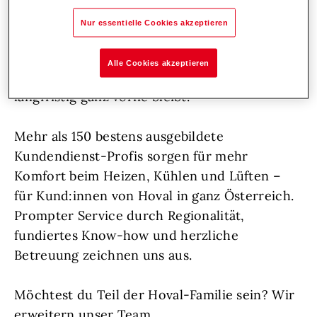
Persönlichkeiten, die sich voller Herzblut um
Nur essentielle Cookies akzeptieren
ihre Aufgaben kümmern, frische Impulse
setzen und durch ihren vorausschauenden
Alle Cookies akzeptieren
Einsatz dafür sorgen, dass Hoval auch
langfristig ganz vorne bleibt.
Mehr als 150 bestens ausgebildete
Kundendienst-Profis sorgen für mehr
Komfort beim Heizen, Kühlen und Lüften –
für Kund:innen von Hoval in ganz Österreich.
Prompter Service durch Regionalität,
fundiertes Know-how und herzliche
Betreuung zeichnen uns aus.
Möchtest du Teil der Hoval-Familie sein? Wir
erweitern unser Team.