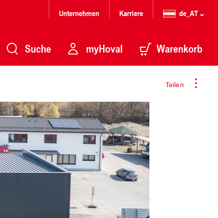
Unternehmen
Karriere
de_AT
Suche
myHoval
Warenkorb
Teilen