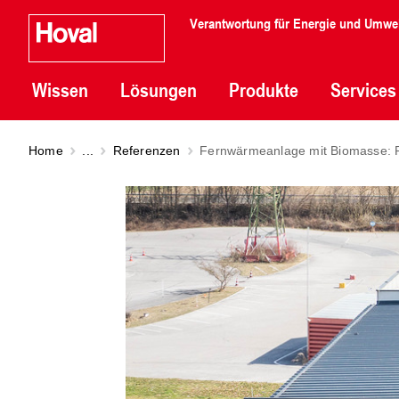
Verantwortung für Energie und Umwe
Wissen
Lösungen
Produkte
Services
Home
...
Referenzen
Fernwärmeanlage mit Biomasse: R