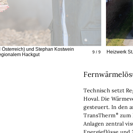
l Österreich) und Stephan Kostwein
Heizwerk St
9 / 9
regionalem Hackgut
Fernwärmelösu
Technisch setzt R
Hoval. Die Wärmev
gesteuert. In den
TransTherm
zum E
Anlagen zentral vis
Energieflüsse und 