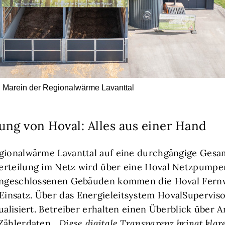
. Marein der Regionalwärme Lavanttal
ng von Hoval: Alles aus einer Hand
egionalwärme Lavanttal auf eine durchgängige Gesa
erteilung im Netz wird über eine Hoval Netzpump
 angeschlossenen Gebäuden kommen die Hoval Fer
insatz. Über das Energieleitsystem HovalSuperviso
ualisiert. Betreiber erhalten einen Überblick über 
Zählerdaten.
„Diese digitale Transparenz bringt klar