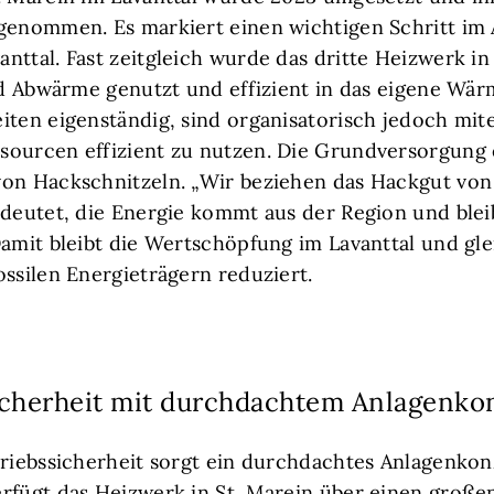
genommen. Es markiert einen wichtigen Schritt im
ttal. Fast zeitgleich wurde das dritte Heizwerk in 
ird Abwärme genutzt und effizient in das eigene Wär
iten eigenständig, sind organisatorisch jedoch mit
ourcen effizient zu nutzen. Die Grundversorgung 
on Hackschnitzeln. „Wir beziehen das Hackgut von
edeutet, die Energie kommt aus der Region und bleib
Damit bleibt die Wertschöpfung im Lavanttal und gle
ossilen Energieträgern reduziert.
cherheit mit durchdachtem Anlagenko
triebssicherheit sorgt ein durchdachtes Anlagenko
rfügt das Heizwerk in St. Marein über einen große