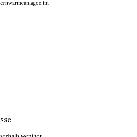
 Fernwärmeanlagen im
asse
nnerhalb weniger