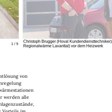
Christoph Brugger (Hoval Kundendiensttechniker)
1 / 9
Regionalwärme Lavanttal) vor dem Heizwerk
mtlösung von
enregelung
nwärmestationen
r werden alle
Anlagenzustände,
e Vorteile im