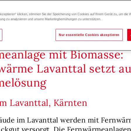
akzeptieren“ klicken, stimmen Sie der Speicherung von Cookies auf Ihrem Gerät zu, um die 
zung zu analysieren und unsere Marketingbemühungen zu unterstützen.
Nur essentielle Cookies akzeptieren
eanlage mit Biomasse:
wärme Lavanttal setzt au
melösung
im Lavanttal, Kärnten
ude im Lavanttal werden mit Fernwär
ckgut versorgt. Die Fernwärmeanlagen