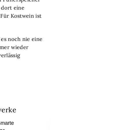
 dort eine
 Für Kostwein ist
es noch nie eine
mmer wieder
erlässig
werke
Smarte