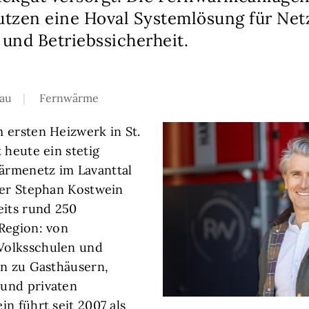
tzen eine Hoval Systemlösung für Net
 und Betriebssicherheit.
au
Fernwärme
 ersten Heizwerk in St.
 heute ein stetig
rmenetz im Lavanttal
ber Stephan Kostwein
eits rund 250
Region: von
Volksschulen und
in zu Gasthäusern,
und privaten
n führt seit 2007 als