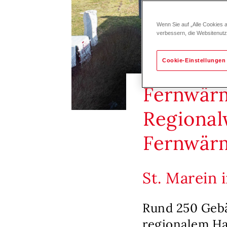
Wenn Sie auf „Alle Cookies 
verbessern, die Websitenut
Cookie-Einstellungen
Fernwärm
Regional
Fernwär
St. Marein 
Rund 250 Gebä
regionalem Ha