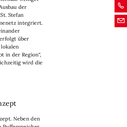
 Ausbau der
St. Stefan
menetz integriert.
einander
erfolgt über
 lokalen
t in der Region“,
ichzeitig wird die
nzept
nzept. Neben den
n Pufferspeicher