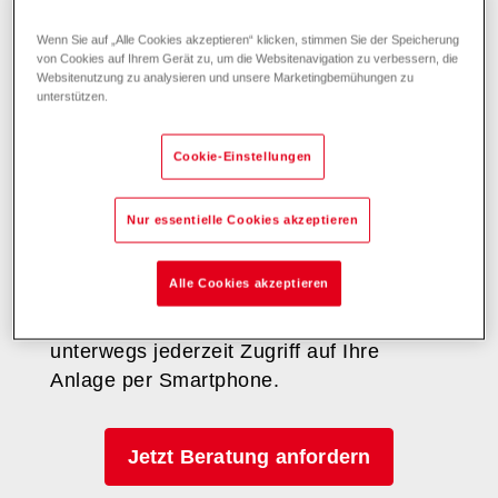
sie sich alle drei Stunden die ortsgenauen
online Echtzeit-Wetterdaten und stimmt
Wenn Sie auf „Alle Cookies akzeptieren“ klicken, stimmen Sie der Speicherung
den Heizbetrieb darauf ab. Dieser
von Cookies auf Ihrem Gerät zu, um die Websitenavigation zu verbessern, die
Websitenutzung zu analysieren und unsere Marketingbemühungen zu
vorausschauende, witterungsgeführte
unterstützen.
Heizungsregler kann den zu erwartenden
Ertrag der Solaranlage berücksichtigen,
Cookie-Einstellungen
um besonders energiesparend die
gewünschten Temperaturen zu erzielen.
Nur essentielle Cookies akzeptieren
Mit dem intuitiven
Touchscreen
lassen
sich Raumklima, Trinkwasser und Co.
Alle Cookies akzeptieren
einfach überblicken und steuern. Mit der
HovalConnect App haben Sie auch
unterwegs jederzeit Zugriff auf Ihre
Anlage per Smartphone.
Jetzt Beratung anfordern