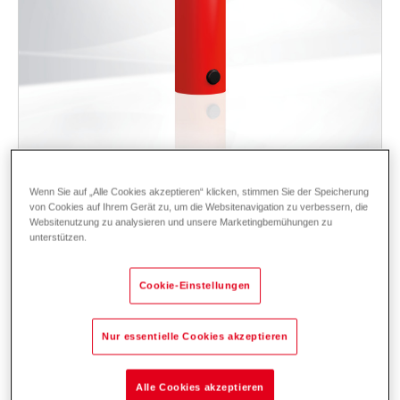
CombiVal ER (200-1000)
Wenn Sie auf „Alle Cookies akzeptieren“ klicken, stimmen Sie der Speicherung
Trinkwasserspeicher zum Erwärmen von Trinkwasser. Speicher aus
von Cookies auf Ihrem Gerät zu, um die Websitenavigation zu verbessern, die
Stahl, innen emailliert, mit Korrosionsschutz und mit Wärmedämmung.
Websitenutzung zu analysieren und unsere Marketingbemühungen zu
Ein eingebauter, emaillierter Wärmetauscher.
unterstützen.
Einsatzbereich: Aufheizung mit einer Wärmequelle, ideal Gas-, Öl- oder
Biomassekessel - für Neubau und Sanierung.
Cookie-Einstellungen
Beschreibung
Daten und Preise
Downloads
Zubehör
Nur essentielle Cookies akzeptieren
Alle Cookies akzeptieren