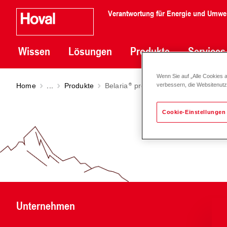
Verantwortung für Energie und Umwe
Wissen
Lösungen
Produkte
Services
Wenn Sie auf „Alle Cookies 
Home
...
Produkte
Belaria
pro comfort (8-15) | Modell
verbessern, die Websitenut
Cookie-Einstellungen
Unternehmen