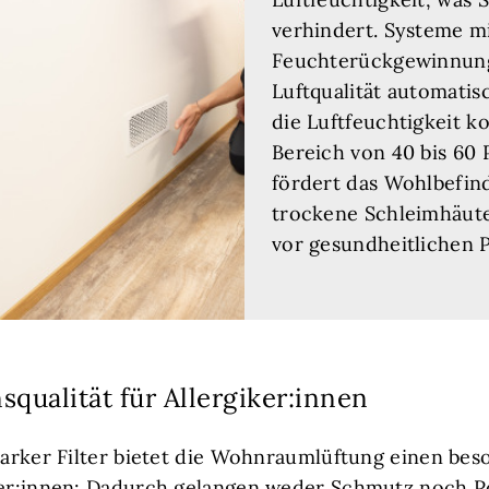
verhindert. Systeme m
Feuchterückgewinnung
Luftqualität automatis
die Luftfeuchtigkeit k
Bereich von 40 bis 60 
fördert das Wohlbefin
trockene Schleimhäut
vor gesundheitlichen
qualität für Allergiker:innen
starker Filter bietet die Wohnraumlüftung einen b
ker:innen: Dadurch gelangen weder Schmutz noch P