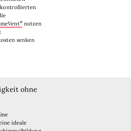
kontrollierten
die
meVent
nutzen
t
kosten senken
igkeit ohne
eine
ine ideale
 Schimmelbildung