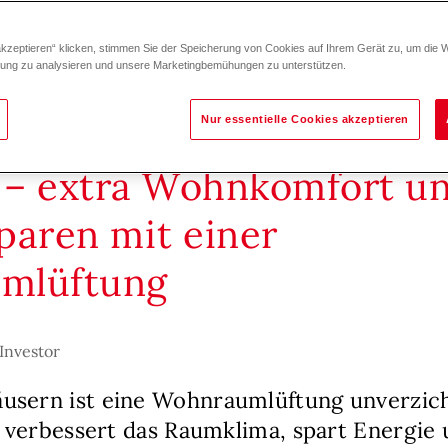
akzeptieren“ klicken, stimmen Sie der Speicherung von Cookies auf Ihrem Gerät zu, um die 
zung zu analysieren und unsere Marketingbemühungen zu unterstützen.
Nur essentielle Cookies akzeptieren
– extra Wohnkomfort u
paren mit einer
mlüftung
Investor
usern ist eine Wohnraumlüftung unverzicht
t, verbessert das Raumklima, spart Energie