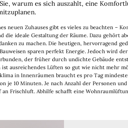
Sie, warum es sich auszahlt, eine Komfort
mitzuplanen.
nes neuen Zuhauses gibt es vieles zu beachten – Ko
nd die ideale Gestaltung der Räume. Dazu gehört ab
Gedanken zu machen. Die heutigen, hervorragend g
 Bauweisen sparen perfekt Energie. Jedoch wird der
rbunden, der früher durch undichte Gebäude entsta
st ausreichendes Lüften so gut wie nicht mehr mög
lima in Innenräumen braucht es pro Tag mindesten
on je 10 Minuten. Je nach Anzahl der Personen und
rf an Frischluft. Abhilfe schafft eine Wohnraumlüft