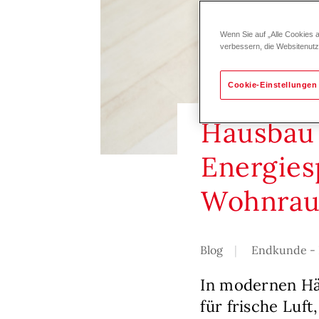
Wenn Sie auf „Alle Cookies 
verbessern, die Websitenut
Cookie-Einstellungen
Hausbau 
Energies
Wohnrau
Blog
Endkunde - 
In modernen Hä
für frische Luf