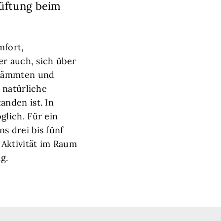
lüftung beim
mfort,
er auch, sich über
edämmten und
 natürliche
nden ist. In
lich. Für ein
s drei bis fünf
 Aktivität im Raum
ung.