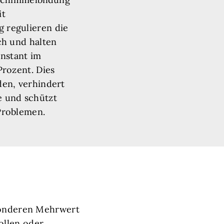
it
 regulieren die
ch und halten
onstant im
Prozent. Dies
den, verhindert
e und schützt
 Problemen.
esonderen Mehrwert
ollen oder