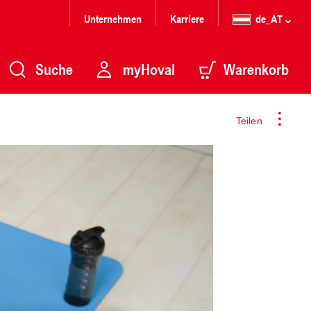
Unternehmen
Karriere
de_AT
Suche
myHoval
Warenkorb
Teilen