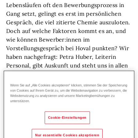
Lebensläufen oft den Bewerbungsprozess in
Gang setzt, gelingt es erst im persönlichen
Gespräch, die viel zitierte Chemie auszuloten.
Doch auf welche Faktoren kommt es an, und
wie können Bewerber:innen im
Vorstellungsgespräch bei Hoval punkten? Wir
haben nachgefragt: Petra Huber, Leiterin
Personal, gibt Auskunft und steht uns in allen
Fragen zum gelungenen Kennenlernen
ausführlich Rede und Antwort.
Wenn Sie auf „Alle Cookies akzeptieren“ klicken, stimmen Sie der Speicherung
von Cookies auf Ihrem Gerät zu, um die Websitenavigation zu verbessern, die
Websitenutzung zu analysieren und unsere Marketingbemühungen zu
unterstützen.
Petra, du hast in deiner Zeit bei
Cookie-Einstellungen
Hoval – und auch davor – viele
Nur essentielle Cookies akzeptieren