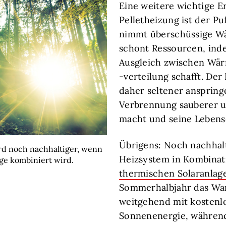
Eine weitere wichtige E
Pelletheizung ist der Pu
nimmt überschüssige W
schont Ressourcen, ind
Ausgleich zwischen Wä
-verteilung schafft. Der
daher seltener anspring
Verbrennung sauberer 
macht und seine Lebens
Übrigens: Noch nachhalt
rd noch nachhaltiger, wenn
Heizsystem in Kombinat
age kombiniert wird.
thermischen Solaranlag
Sommerhalbjahr das Wa
weitgehend mit kostenl
Sonnenenergie, während