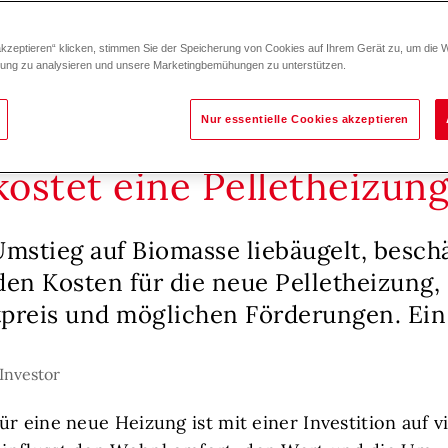
akzeptieren“ klicken, stimmen Sie der Speicherung von Cookies auf Ihrem Gerät zu, um die 
zung zu analysieren und unsere Marketingbemühungen zu unterstützen.
Nur essentielle Cookies akzeptieren
kostet eine Pelletheizun
stieg auf Biomasse liebäugelt, beschä
den Kosten für die neue Pelletheizung
tpreis und möglichen Förderungen. Ein
Investor
r eine neue Heizung ist mit einer Investition auf v