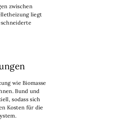
egen zwischen
letheizung liegt
eschneiderte
zungen
izung wie Biomasse
chnen. Bund und
ell, sodass sich
ten Kosten für die
system.