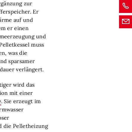
rgänzung zur
fferspeicher. Er
ärme auf und
em er einen
rmeerzeugung und
 Pelletkessel muss
en, was die
und sparsamer
dauer verlängert.
iger wird das
ion mit einer
e
. Sie erzeugt im
rmwasser
oser
 die Pelletheizung