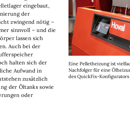
lletlager eingebaut,
anierung der
icht zwingend nötig –
mer sinnvoll – und die
örper lassen sich
en. Auch bei der
ufferspeicher
och halten sich der
Eine Pelletheizung ist vielfa
Nachfolger für eine Ölheizu
uliche Aufwand in
des QuickFix-Konfigurators 
tstehen zusätzlich
ung der Öltanks sowie
erungen oder