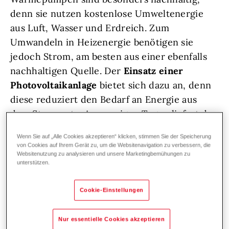
denn sie nutzen kostenlose Umweltenergie
aus Luft, Wasser und Erdreich. Zum
Umwandeln in Heizenergie benötigen sie
jedoch Strom, am besten aus einer ebenfalls
nachhaltigen Quelle. Der
Einsatz einer
Photovoltaikanlage
bietet sich dazu an, denn
diese reduziert den Bedarf an Energie aus
dem Stromnetz. An sonnigen Tagen liefert das
Photovoltaiksystem reichlich Elektrizität für
Wenn Sie auf „Alle Cookies akzeptieren“ klicken, stimmen Sie der Speicherung
den Haushalt. Das Problem: Heizungen – wie
von Cookies auf Ihrem Gerät zu, um die Websitenavigation zu verbessern, die
Websitenutzung zu analysieren und unsere Marketingbemühungen zu
jene mit Wärmepumpe – steigern in der Nacht
unterstützen.
ihre Leistung deutlich, da sich die
Außentemperatur wesentlich abkühlt. Doch
Cookie-Einstellungen
gerade in diesem Zeitraum ist es nicht
möglich, auf Sonnenenergie zurückzugreifen.
Nur essentielle Cookies akzeptieren
So beziehen sie den teuren Strom aus dem