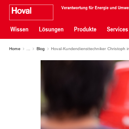
Verantwortung für Energie und Umwe
Wissen
Lösungen
Produkte
Services
Home
...
Blog
Hoval-Kundendiensttechniker Christoph im