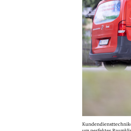
Kundendiensttechnike
um perfektes Raumkli