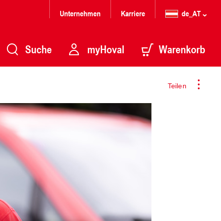
Unternehmen
Karriere
de_AT
Suche
myHoval
Warenkorb
Teilen