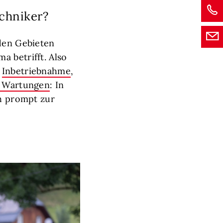
chniker?
 den Gebieten
a betrifft. Also
e
Inbetriebnahme
,
 Wartungen
: In
ch prompt zur