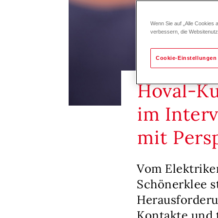
Wenn Sie auf „Alle Cookies 
verbessern, die Websitenut
Cookie-Einstellungen
Hoval-Ku
im Inter
mit Pers
Vom Elektrike
Schönerklee st
Herausforderu
Kontakte und 