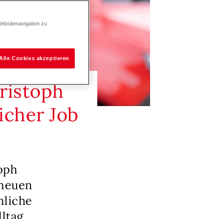
Websitenavigation zu
Alle Cookies akzeptieren
ristoph
icher Job
oph
 neuen
nliche
ltag