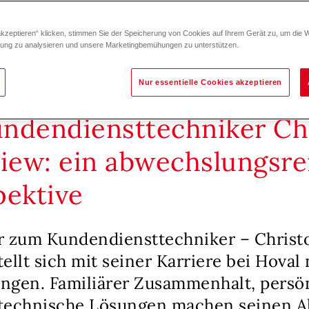
akzeptieren“ klicken, stimmen Sie der Speicherung von Cookies auf Ihrem Gerät zu, um die 
zung zu analysieren und unsere Marketingbemühungen zu unterstützen.
Nur essentielle Cookies akzeptieren
ndendiensttechniker Ch
view: ein abwechslungsre
pektive
r zum Kundendiensttechniker – Christ
ellt sich mit seiner Karriere bei Hoval
ngen. Familiärer Zusammenhalt, persö
technische Lösungen machen seinen Al