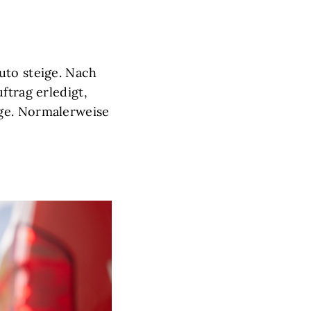
uto steige. Nach
ftrag erledigt,
age. Normalerweise