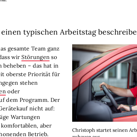
 einen typischen Arbeitstag beschreib
das gesamte Team ganz
dass wir
Störungen
so
h beheben – das hat in
it oberste Priorität für
ingegen stehen
en
oder
uf dem Programm. Der
Gerätekauf nicht auf:
ßige Wartungen
 komfortablen, aber
Christoph startet seinen Arb
honenden Betrieb.
zuhause aus.