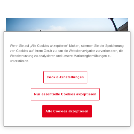
Wenn Sie auf „Alle Cookies akzeptieren“ klicken, stimmen Sie der Speicherung
von Cookies auf Ihrem Gerät zu, um die Websitenavigation zu verbessern, die
Websitenutzung zu analysieren und unsere Marketingbemühungen zu
unterstützen.
Cookie-Einstellungen
Nur essentielle Cookies akzeptieren
Heizungssanierung zum Fixpreis mit
Alle Cookies akzeptieren
QuickFix. Jetzt informieren!