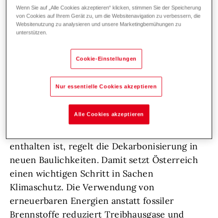
Wärme-Gesetz. Ab dem 29.02. ist es somit
Wenn Sie auf „Alle Cookies akzeptieren“ klicken, stimmen Sie der Speicherung
von Cookies auf Ihrem Gerät zu, um die Websitenavigation zu verbessern, die
nicht mehr erlaubt Gasheizungen in
Websitenutzung zu analysieren und unsere Marketingbemühungen zu
unterstützen.
Neubauprojekten einzusetzen.
Cookie-Einstellungen
Nur essentielle Cookies akzeptieren
Die Gründe des Gasheizungsverbot
Alle Cookies akzeptieren
Das Erneuerbare-Wärme-Gesetz, in dem auch
das seit 2020 geltende
Ölheizungsverbot
enthalten ist, regelt die Dekarbonisierung in
neuen Baulichkeiten. Damit setzt Österreich
einen wichtigen Schritt in Sachen
Klimaschutz. Die Verwendung von
erneuerbaren Energien anstatt fossiler
Brennstoffe reduziert Treibhausgase und