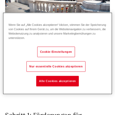
Wenn Sie auf „Alle Cookies akzeptieren“ klicken, stimmen Sie der Speicherung
von Cookies auf Ihrem Gerät zu, um die Websitenavigation zu verbessern, die
Websitenutzung zu analysieren und unsere Marketingbemühungen zu
Heizungssanierung zum Fixpreis mit
unterstützen.
QuickFix. Jetzt informieren!
Cookie-Einstellungen
Wenn nur alle Dinge so einfach wären wie ein
Heizungstausch.
Nur essentielle Cookies akzeptieren
Alle Cookies akzeptieren
Jetzt Heizung konfigurieren!